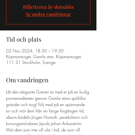
Biljetterna är slutsålda
Se andra vandringar
Tid och plats
02 Nov 2024, 18:30 – 19:30
Köpmantorget, Gamla stan, Köpmantorget,
111 31 Stockholm, Sverige
Om vandringen
Låt den elegante Greven ta med er på en kuslig 
promenadteater genom Gamla stans spöklika 
gränder och torg! Följ med på en spännande 
tur och möt dem från en länge förgången tid, 
såsom bödeln Jürgen Homuth, pestdoktorn och 
konungamördaren Jacob Johan Ankarström. 
Möt dem som inte vill vila i frid, de som vill 