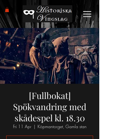
[Fullbokat]
Spökvandring med
skådespel kl. 18.30
Fri 11 Apr
  |  
Köpmantorget, Gamla stan