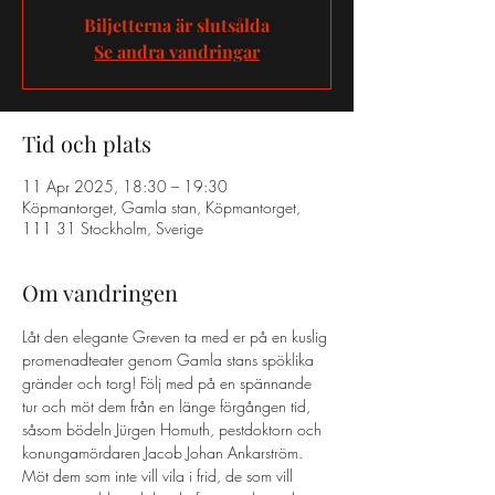
Biljetterna är slutsålda
Se andra vandringar
Tid och plats
11 Apr 2025, 18:30 – 19:30
Köpmantorget, Gamla stan, Köpmantorget,
111 31 Stockholm, Sverige
Om vandringen
Låt den elegante Greven ta med er på en kuslig 
promenadteater genom Gamla stans spöklika 
gränder och torg! Följ med på en spännande 
tur och möt dem från en länge förgången tid, 
såsom bödeln Jürgen Homuth, pestdoktorn och 
konungamördaren Jacob Johan Ankarström. 
Möt dem som inte vill vila i frid, de som vill 