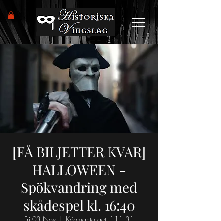
[FÅ BILJETTER KVAR]
HALLOWEEN -
Spökvandring med
skådespel kl. 16:40
Fri 03 Nov
  |  
Köpmantorget, 111 31