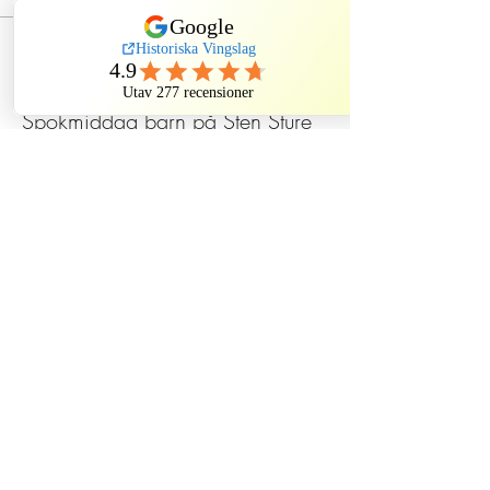
Sale ended
Ticket type
Spökmiddag barn på Sten Sture
More info
Price
SEK 620.00
Dela evenemang