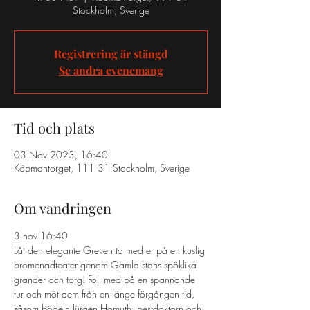
Stockholm, Sverige
Registrering är stängd
Se andra evenemang
Tid och plats
03 Nov 2023, 16:40
Köpmantorget, 111 31 Stockholm, Sverige
Om vandringen
3 nov 16:40 
Låt den elegante Greven ta med er på en kuslig 
promenadteater genom Gamla stans spöklika 
gränder och torg! Följ med på en spännande 
tur och möt dem från en länge förgången tid, 
såsom bödeln Jürgen Homuth, pestdoktorn och 