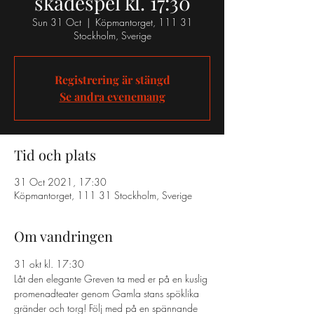
skådespel kl. 17:30
Sun 31 Oct
  |  
Köpmantorget, 111 31
Stockholm, Sverige
Registrering är stängd
Se andra evenemang
Tid och plats
31 Oct 2021, 17:30
Köpmantorget, 111 31 Stockholm, Sverige
Om vandringen
31 okt kl. 17:30 
Låt den elegante Greven ta med er på en kuslig 
promenadteater genom Gamla stans spöklika 
gränder och torg! Följ med på en spännande 