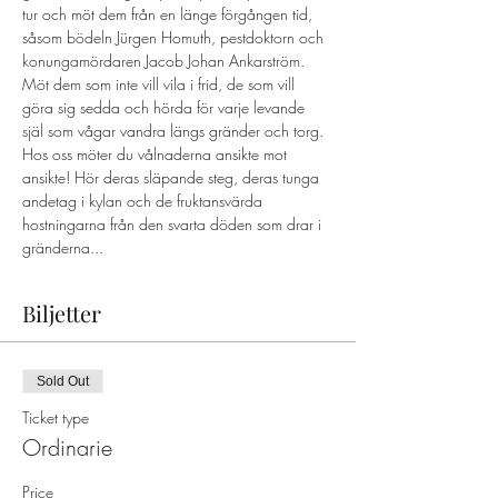
tur och möt dem från en länge förgången tid, 
såsom bödeln Jürgen Homuth, pestdoktorn och 
konungamördaren Jacob Johan Ankarström. 
Möt dem som inte vill vila i frid, de som vill 
göra sig sedda och hörda för varje levande 
själ som vågar vandra längs gränder och torg. 
Hos oss möter du vålnaderna ansikte mot 
ansikte! Hör deras släpande steg, deras tunga 
andetag i kylan och de fruktansvärda 
hostningarna från den svarta döden som drar i 
gränderna...
Biljetter
Sold Out
Ticket type
Ordinarie
Price