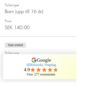
Ticket type
Barn (upp till 16 år)
Price
SEK 140.00
Sale ended
Ticket type
Spökmiddag på Sten Sture
More info
Price
SEK 550.00