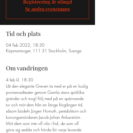
Registrering är stängd
Se andra evenemang
Tid och plats
04 Feb 2022, 18:30
Köpmantorget, 111 31 Stockholm, Sverige
Om vandringen
4 feb kl. 18:30 
Låt den elegante Greven ta med er på en kuslig 
promenadteater genom Gamla stans spöklika 
gränder och torg! Följ med på en spännande 
tur och möt dem från en länge förgången tid, 
såsom bödeln Jürgen Homuth, pestdoktorn och 
konungamördaren Jacob Johan Ankarström. 
Möt dem som inte vill vila i frid, de som vill 
göra sig sedda och hörda för varje levande 